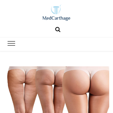
MedCartha
MedCarthage pour chirurgie générale et esthétique