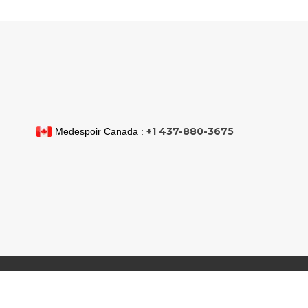
+1 437-880-3675
Medespoir Canada :
Copyright MedCarthage by
MedCarthage