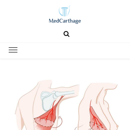
MedCartha
MedCarthage pour chirurgie générale et esthétique