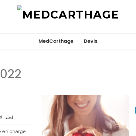
MedCartha
MedCarthage pour chirurgie générale et
esthétique
MedCarthage
Devis
2022
الجلد ا
se en charge