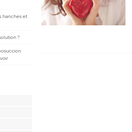
es hanches et
olution ?
posuccion
voir