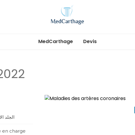
MedCartha
MedCarthage pour chirurgie générale et
esthétique
MedCarthage
Devis
 2022
الجلد ا
se en charge