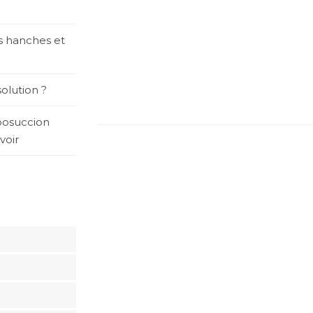
es hanches et
olution ?
posuccion
voir