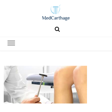
MedCartha
MedCarthage pour chirurgie générale et esthétique