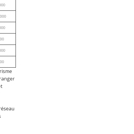
000
,000
000
000
000
000
urisme
tranger
et
 réseau
s