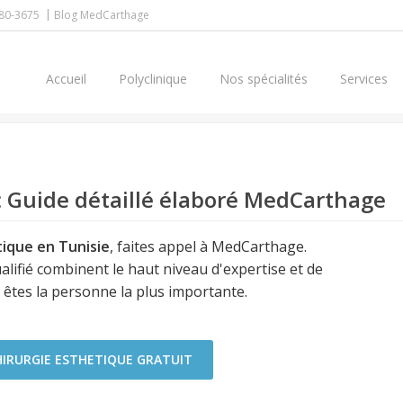
80-3675
Blog MedCarthage
Accueil
Polyclinique
Nos spécialités
Services
: Guide détaillé élaboré MedCarthage
tique en Tunisie
, faites appel à MedCarthage.
lifié combinent le haut niveau d'expertise et de
 êtes la personne la plus importante.
DEVIS CHIRURGIE ESTHETIQUE GRATUIT