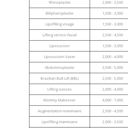
Rhinoplastie
2,000 - 3,500
Blépharoplastie
1,500 - 3,000
Lipofilling visage
1,500 - 3,000
Lifting cervico-facial
2,500 - 4,500
Liposuccion
1,500 - 3,000
Liposuccion Vaser
2,000 - 4,000
Abdominoplastie
2,500 - 5,000
Brazilian Butt Lift (BBL)
2,500 - 5,000
Lifting cuisses
2,000 - 4,000
Mommy Makeover
4,000 - 7,000
Augmentation mammaire
2,500 - 4,500
Lipofilling mammaire
2,000 - 3,500