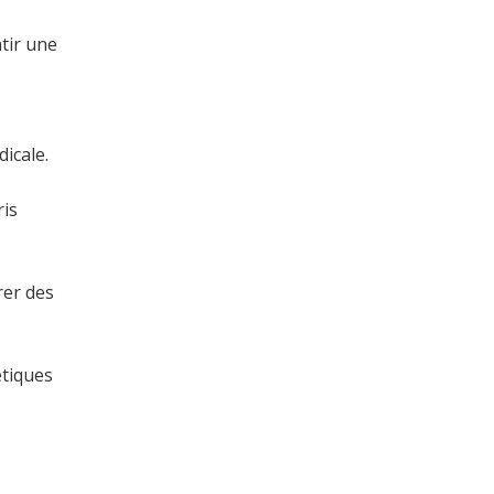
tir une
icale.
ris
rer des
étiques