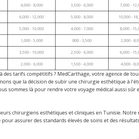
4,000 - 8,000
3,500 - 6,000
7,000 - 12,
6,000 - 12,000
5,000 - 8,000
10,000 - 18
5,000 - 10,000
4,000 - 7,000
8,000 - 15,
1,000 - 5,000
800 - 3,500
2,000 - 8,
3,500 - 10,000
2,500 - 6,000
6,000 - 15,
2,000 - 6,000
1,500 - 4,000
4,000 - 8,
 à des tarifs compétitifs ? MedCarthage, votre agence de to
ons que la décision de subir une chirurgie esthétique à l'é
nous sommes là pour rendre votre voyage médical aussi sûr 
eurs chirurgiens esthétiques et cliniques en Tunisie. Notre
pour assurer des standards élevés de soins et des résultat