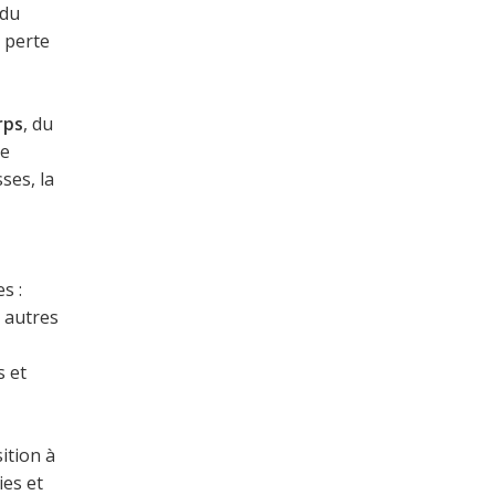
 du
 perte
rps
, du
ue
ses, la
s :
 autres
s et
ition à
ies et