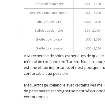
Réduction mammaire
2,500 - 4,500
Reconstruction mammaire
3,000 - 6,000
Lifting mammaire
2,500 - 4,500
Esthétique dentaire
500 - 2,000
Greffe de cheveux
1,500 - 3,000
Greffe de cheveux
1,000 - 2,500
À la recherche de soins esthétiques de qualité
médical de confiance en Tunisie. Nous compren
est une étape importante, et c'est pourquoi 
confortable que possible.
MedCarthage collabore avec certains des meill
de partenaires est soigneusement sélectionné 
exceptionnels.