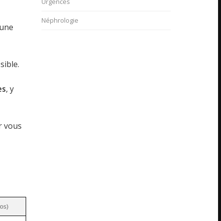
Urgences
Néphrologie
 une
sible.
es
, y
r vous
n
os)